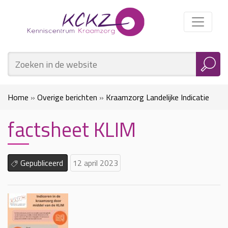
Home
»
Overige berichten
»
Kraamzorg Landelijke Indicatie
factsheet KLIM
Methodiek (KLIM)
»
factsheet KLIM
Gepubliceerd
12 april 2023