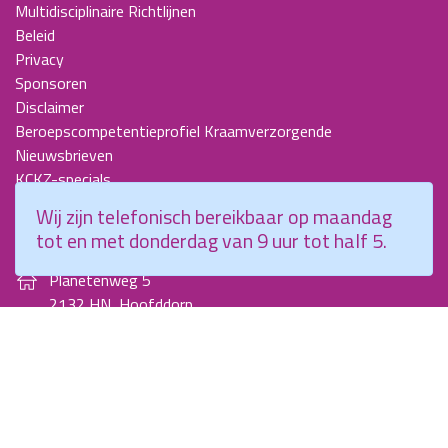
Multidisciplinaire Richtlijnen
Beleid
Privacy
Sponsoren
Disclaimer
Beroepscompetentieprofiel Kraamverzorgende
Nieuwsbrieven
KCKZ-specials
Jaarverslagen
Wij zijn telefonisch bereikbaar op maandag
Contact
tot en met donderdag van 9 uur tot half 5.
Planetenweg 5
2132 HN, Hoofddorp
088 - 0076300
info@kenniscentrumkraamzorg.nl
Instagram
Facebook