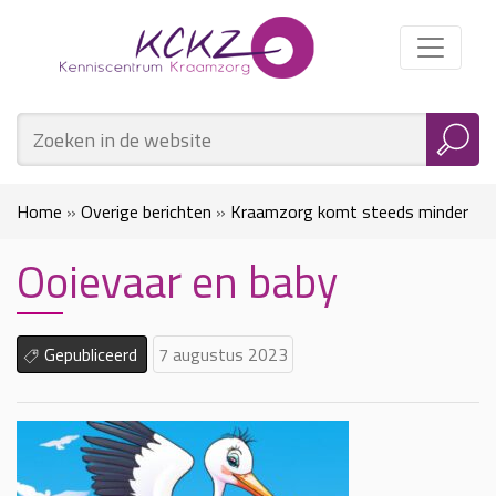
Home
»
Overige berichten
»
Kraamzorg komt steeds minder
Ooievaar en baby
thuis, maar meldt zich bij ouders via het beeldscherm en met
apps
»
Ooievaar en baby
Gepubliceerd
7 augustus 2023