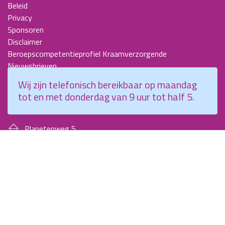
Beleid
Privacy
Sponsoren
Disclaimer
Beroepscompetentieprofiel Kraamverzorgende
Nieuwsbrieven
KCKZ-specials
Wij zijn telefonisch bereikbaar op maandag
Jaarverslagen
tot en met donderdag van 9 uur tot half 5.
Contact
Planetenweg 5
2132 HN, Hoofddorp
088 - 0076300
info@kenniscentrumkraamzorg.nl
Instagram
Facebook
Wij zijn telefonisch bereikbaar op maandag tot en met