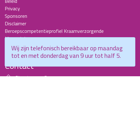
Beleid
Privacy
Sponsoren
Disclaimer
Beroepscompetentieprofiel Kraamverzorgende
Nieuwsbrieven
KCKZ-specials
Wij zijn telefonisch bereikbaar op maandag
Jaarverslagen
tot en met donderdag van 9 uur tot half 5.
Contact
Planetenweg 5
2132 HN, Hoofddorp
088 - 0076300
info@kenniscentrumkraamzorg.nl
Instagram
Facebook
Wij zijn telefonisch bereikbaar op maandag tot en met