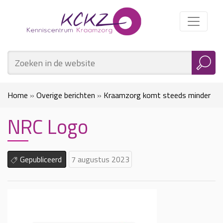
Home
»
Overige berichten
»
Kraamzorg komt steeds minder
NRC Logo
thuis, maar meldt zich bij ouders via het beeldscherm en met
apps
»
NRC Logo
Gepubliceerd
7 augustus 2023