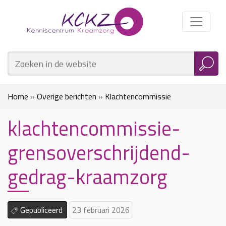
Home
»
Overige berichten
»
Klachtencommissie
klachtencommissie-
Grensoverschrijdend gedrag in de kraamzorg
»
grensoverschrijdend-
klachtencommissie-grensoverschrijdend-gedrag-kraamzorg
gedrag-kraamzorg
Gepubliceerd
23 februari 2026