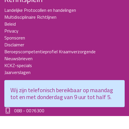
Landelijke Protocollen en handelingen
Multidisciplinaire Richtlijnen
Beleid
Privacy
Sponsoren
Disclaimer
Beroepscompetentieprofiel Kraamverzorgende
Nieuwsbrieven
KCKZ-specials
Jaarverslagen
Contact
Wij zijn telefonisch bereikbaar op maandag
Planetenweg 5
tot en met donderdag van 9 uur tot half 5.
2132 HN, Hoofddorp
088 - 0076300
info@kenniscentrumkraamzorg.nl
Instagram