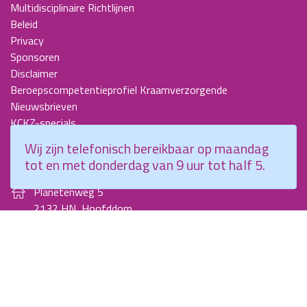
Multidisciplinaire Richtlijnen
Beleid
Privacy
Sponsoren
Disclaimer
Beroepscompetentieprofiel Kraamverzorgende
Nieuwsbrieven
KCKZ-specials
Jaarverslagen
Wij zijn telefonisch bereikbaar op maandag
Contact
tot en met donderdag van 9 uur tot half 5.
Planetenweg 5
2132 HN, Hoofddorp
088 - 0076300
info@kenniscentrumkraamzorg.nl
Instagram
Facebook