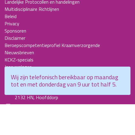
Landelijke Protocollen en handelingen
Multidisciplinaire Richtlijnen
Beleid
Privacy
Sponsoren
Disclaimer
Beroepscompetentieprofiel Kraamverzorgende
Nieuwsbrieven
KCKZ-specials
Jaarverslagen
Contact
Wij zijn telefonisch bereikbaar op maandag
tot en met donderdag van 9 uur tot half 5.
Planetenweg 5
2132 HN, Hoofddorp
088 - 0076300
info@kenniscentrumkraamzorg.nl
Instagram