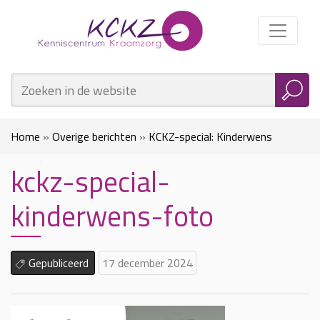
Home
»
Overige berichten
»
KCKZ-special: Kinderwens
kckz-special-
verkennen in de kraamtijd
»
kckz-special-kinderwens-foto
kinderwens-foto
Gepubliceerd
17 december 2024