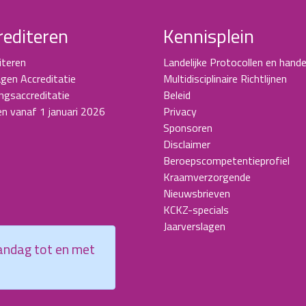
rediteren
Kennisplein
iteren
Landelijke Protocollen en hande
gen Accreditatie
Multidisciplinaire Richtlijnen
ingsaccreditatie
Beleid
en vanaf 1 januari 2026
Privacy
Sponsoren
Disclaimer
Beroepscompetentieprofiel
Kraamverzorgende
Nieuwsbrieven
KCKZ-specials
Jaarverslagen
aandag tot en met