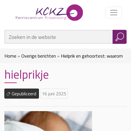
Home
»
Overige berichten
»
Hielprik en gehoortest: waarom
hielprikje
snel geboorteaangifte doen zo belangrijk is
»
hielprikje
Gepubliceerd
16 juni 2025