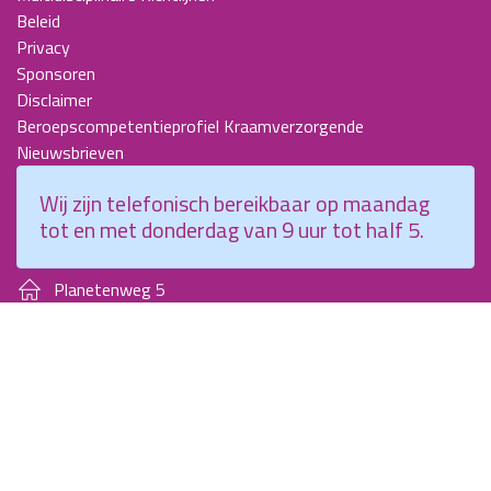
Beleid
Privacy
Sponsoren
Disclaimer
Beroepscompetentieprofiel Kraamverzorgende
Nieuwsbrieven
KCKZ-specials
Wij zijn telefonisch bereikbaar op maandag
Jaarverslagen
tot en met donderdag van 9 uur tot half 5.
Contact
Planetenweg 5
2132 HN, Hoofddorp
088 - 0076300
info@kenniscentrumkraamzorg.nl
Instagram
Facebook