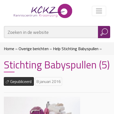
Home
»
Overige berichten
»
Help Stichting Babyspullen
»
Stichting Babyspullen (5)
Stichting Babyspullen (5)
Gepubliceerd
8 januari 2016