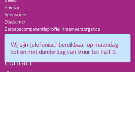
Beleid
Privacy
Sponsoren
Disclaimer
Beroepscompetentieprofiel Kraamverzorgende
Nieuwsbrieven
KCKZ-specials
Wij zijn telefonisch bereikbaar op maandag
Jaarverslagen
tot en met donderdag van 9 uur tot half 5.
Contact
Planetenweg 5
2132 HN, Hoofddorp
088 - 0076300
info@kenniscentrumkraamzorg.nl
Instagram
Facebook
Wij zijn telefonisch bereikbaar op maandag tot en met