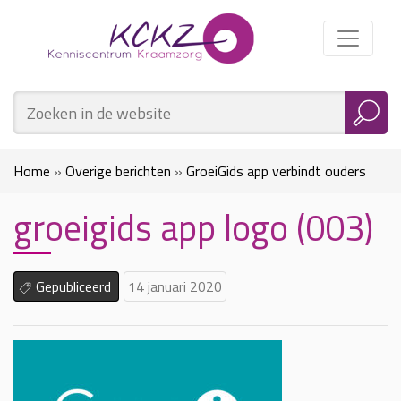
Home
»
Overige berichten
»
GroeiGids app verbindt ouders
groeigids app logo (003)
met Jeugdgezondheidszorg
»
groeigids app logo (003)
Gepubliceerd
14 januari 2020