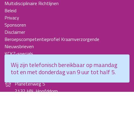
Multidisciplinaire Richtlijnen
Beleid
Privacy
Sponsoren
Disclaimer
Beroepscompetentieprofiel Kraamverzorgende
Nieuwsbrieven
KCKZ-specials
Jaarverslagen
Wij zijn telefonisch bereikbaar op maandag
Contact
tot en met donderdag van 9 uur tot half 5.
Planetenweg 5
2132 HN, Hoofddorp
088 - 0076300
info@kenniscentrumkraamzorg.nl
Instagram
Facebook