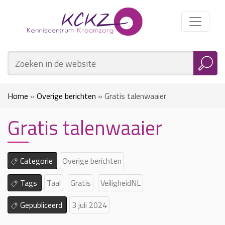
Home
»
Overige berichten
»
Gratis talenwaaier
Gratis talenwaaier
Categorie
Overige berichten
Tags
Taal
Gratis
VeiligheidNL
Gepubliceerd
3 juli 2024