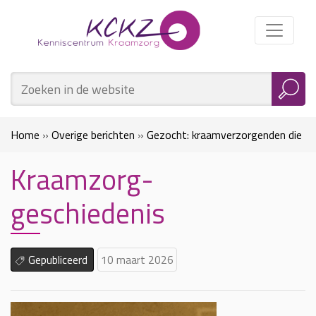
Home
»
Overige berichten
»
Gezocht: kraamverzorgenden die
Kraamzorg-
voor 1974 werkzaam waren
»
Kraamzorg-geschiedenis
geschiedenis
Gepubliceerd
10 maart 2026