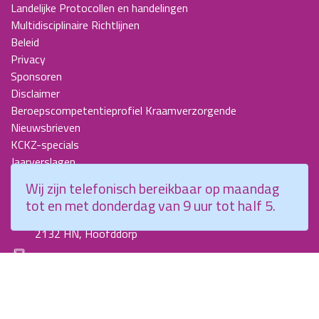
Landelijke Protocollen en handelingen
Multidisciplinaire Richtlijnen
Beleid
Privacy
Sponsoren
Disclaimer
Beroepscompetentieprofiel Kraamverzorgende
Nieuwsbrieven
KCKZ-specials
Jaarverslagen
Contact
Wij zijn telefonisch bereikbaar op maandag
tot en met donderdag van 9 uur tot half 5.
Planetenweg 5
2132 HN, Hoofddorp
088 - 0076300
info@kenniscentrumkraamzorg.nl
Instagram