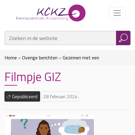
Home
»
Overige berichten
»
Gezinnen met een
Filmpje GIZ
migratieachtergrond beter bereiken voor kraamzorg
»
Filmpje
GIZ
Gepubliceerd
28 februari 2024