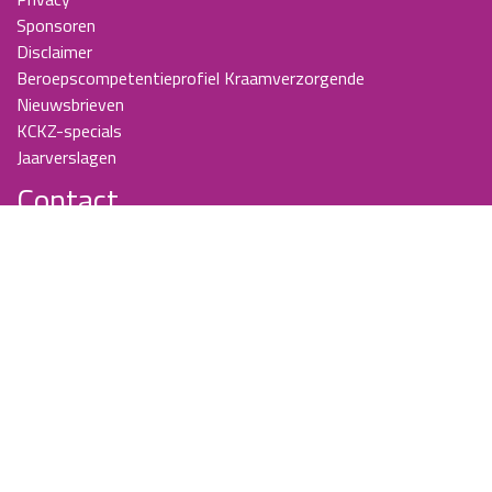
Sponsoren
Disclaimer
Beroepscompetentieprofiel Kraamverzorgende
Nieuwsbrieven
KCKZ-specials
Jaarverslagen
Contact
Planetenweg 5
2132 HN, Hoofddorp
088 - 0076300
info@kenniscentrumkraamzorg.nl
Instagram
Facebook
Wij zijn telefonisch bereikbaar op maandag tot en met
donderdag van 9 uur tot half 5.