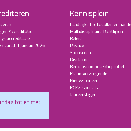
rediteren
Kennisplein
iteren
Landelijke Protocollen en hande
gen Accreditatie
Multidisciplinaire Richtlijnen
ingsaccreditatie
Beleid
en vanaf 1 januari 2026
Privacy
Sponsoren
Disclaimer
Beroepscompetentieprofiel
Kraamverzorgende
Nieuwsbrieven
KCKZ-specials
Jaarverslagen
aandag tot en met