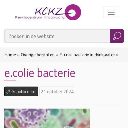
Home
»
Overige berichten
»
E. colie bacterie in drinkwater
»
e.colie bacterie
e.colie bacterie
Gepubliceerd
21 oktober 2024