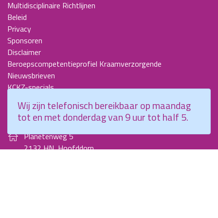
Multidisciplinaire Richtlijnen
Beleid
Privacy
Sponsoren
Disclaimer
Beroepscompetentieprofiel Kraamverzorgende
Nieuwsbrieven
KCKZ-specials
Jaarverslagen
Wij zijn telefonisch bereikbaar op maandag
Contact
tot en met donderdag van 9 uur tot half 5.
Planetenweg 5
2132 HN, Hoofddorp
088 - 0076300
info@kenniscentrumkraamzorg.nl
Instagram
Facebook