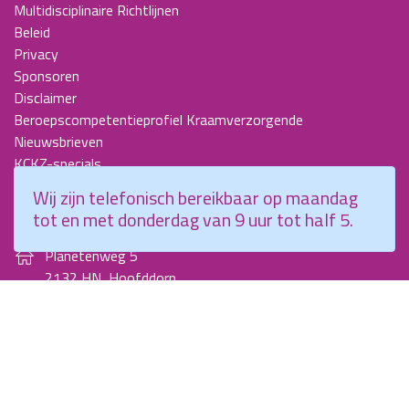
Multidisciplinaire Richtlijnen
Beleid
Privacy
Sponsoren
Disclaimer
Beroepscompetentieprofiel Kraamverzorgende
Nieuwsbrieven
KCKZ-specials
Jaarverslagen
Wij zijn telefonisch bereikbaar op maandag
Contact
tot en met donderdag van 9 uur tot half 5.
Planetenweg 5
2132 HN, Hoofddorp
088 - 0076300
info@kenniscentrumkraamzorg.nl
Instagram
Facebook