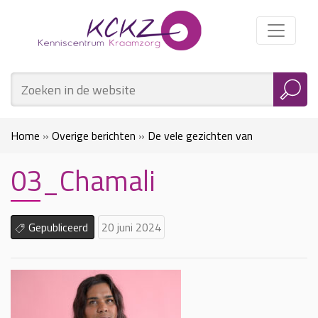
Home
»
Overige berichten
»
De vele gezichten van
03_Chamali
postnatale depressie
»
03_Chamali
Gepubliceerd
20 juni 2024