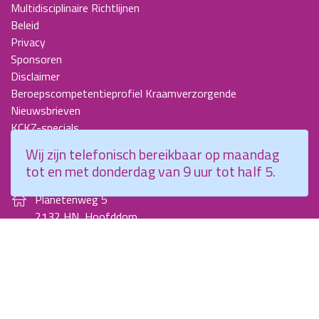
Multidisciplinaire Richtlijnen
Beleid
Privacy
Sponsoren
Disclaimer
Beroepscompetentieprofiel Kraamverzorgende
Nieuwsbrieven
KCKZ-specials
Jaarverslagen
Wij zijn telefonisch bereikbaar op maandag
Contact
tot en met donderdag van 9 uur tot half 5.
Planetenweg 5
2132 HN, Hoofddorp
088 - 0076300
info@kenniscentrumkraamzorg.nl
Instagram
Facebook