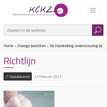
Home
»
Overige berichten
»
De Handreiking ondersteuning bij
Richtlijn
de transitie van de pasgeborene in de thuissituatie
»
Richtlijn
Gepubliceerd
23 februari 2023