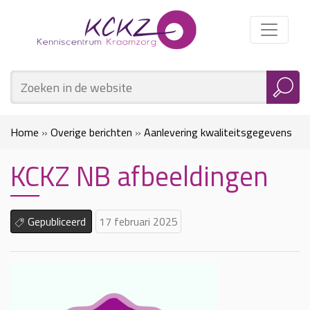
Home
»
Overige berichten
»
Aanlevering kwaliteitsgegevens
KCKZ NB afbeeldingen
voor kraamzorg over 2024: Informatie voor zzp’ers
»
KCKZ
NB afbeeldingen
Gepubliceerd
17 februari 2025