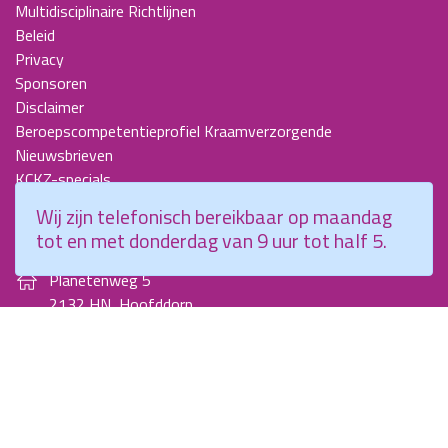
Multidisciplinaire Richtlijnen
Beleid
Privacy
Sponsoren
Disclaimer
Beroepscompetentieprofiel Kraamverzorgende
Nieuwsbrieven
KCKZ-specials
Jaarverslagen
Wij zijn telefonisch bereikbaar op maandag
Contact
tot en met donderdag van 9 uur tot half 5.
Planetenweg 5
2132 HN, Hoofddorp
088 - 0076300
info@kenniscentrumkraamzorg.nl
Instagram
Facebook