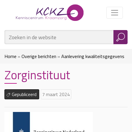
Home
»
Overige berichten
»
Aanlevering kwaliteitsgegevens
Zorginstituut
voor kraamzorg over 2023 voor ZZP kraamverzorgenden
»
Zorginstituut
Gepubliceerd
7 maart 2024