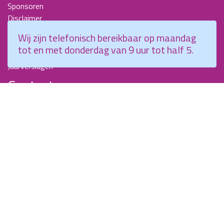
Sponsoren
Disclaimer
Beroepscompetentieprofiel Kraamverzorgende
Wij zijn telefonisch bereikbaar op maandag
Nieuwsbrieven
tot en met donderdag van 9 uur tot half 5.
KCKZ-specials
Jaarverslagen
Contact
Planetenweg 5
2132 HN, Hoofddorp
088 - 0076300
info@kenniscentrumkraamzorg.nl
Instagram
Facebook
Wij zijn telefonisch bereikbaar op maandag tot en met
donderdag van 9 uur tot half 5.