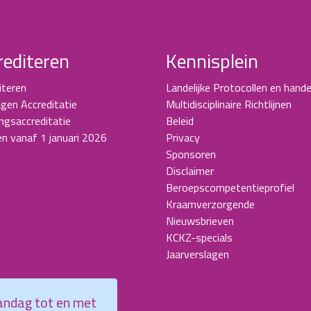
rediteren
Kennisplein
iteren
Landelijke Protocollen en hande
gen Accreditatie
Multidisciplinaire Richtlijnen
ingsaccreditatie
Beleid
en vanaf 1 januari 2026
Privacy
Sponsoren
Disclaimer
Beroepscompetentieprofiel
Kraamverzorgende
Nieuwsbrieven
KCKZ-specials
Jaarverslagen
aandag tot en met