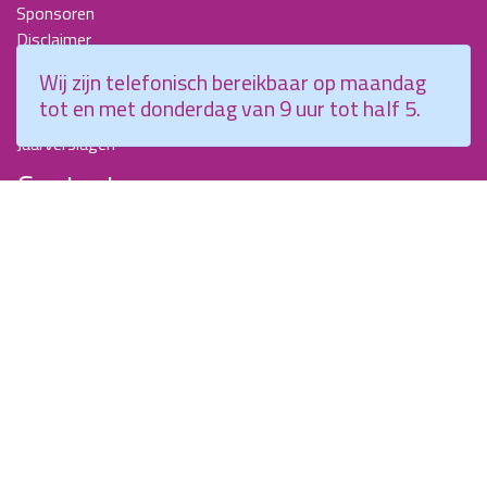
Sponsoren
Disclaimer
Beroepscompetentieprofiel Kraamverzorgende
Wij zijn telefonisch bereikbaar op maandag
Nieuwsbrieven
tot en met donderdag van 9 uur tot half 5.
KCKZ-specials
Jaarverslagen
Contact
Planetenweg 5
2132 HN, Hoofddorp
088 - 0076300
info@kenniscentrumkraamzorg.nl
Instagram
Facebook
Wij zijn telefonisch bereikbaar op maandag tot en met
donderdag van 9 uur tot half 5.