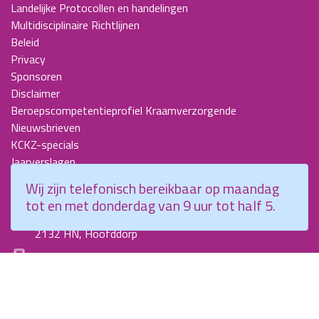
Landelijke Protocollen en handelingen
Multidisciplinaire Richtlijnen
Beleid
Privacy
Sponsoren
Disclaimer
Beroepscompetentieprofiel Kraamverzorgende
Nieuwsbrieven
KCKZ-specials
Jaarverslagen
Contact
Wij zijn telefonisch bereikbaar op maandag
tot en met donderdag van 9 uur tot half 5.
Planetenweg 5
2132 HN, Hoofddorp
088 - 0076300
info@kenniscentrumkraamzorg.nl
Instagram