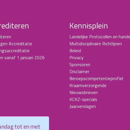
rediteren
Kennisplein
iteren
Landelijke Protocollen en hande
gen Accreditatie
Multidisciplinaire Richtlijnen
ingsaccreditatie
Beleid
en vanaf 1 januari 2026
Privacy
Sponsoren
Disclaimer
Beroepscompetentieprofiel
Kraamverzorgende
Nieuwsbrieven
KCKZ-specials
Jaarverslagen
aandag tot en met