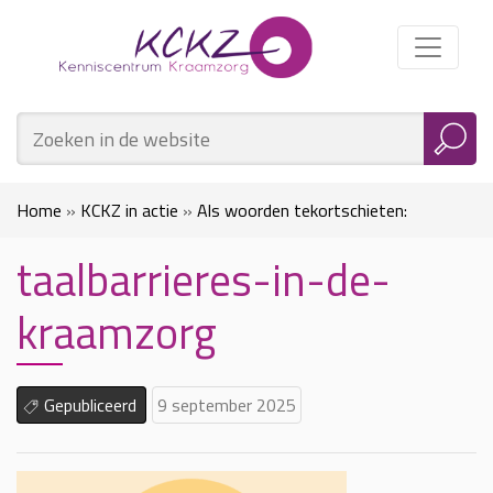
Home
»
KCKZ in actie
»
Als woorden tekortschieten:
taalbarrieres-in-de-
Taalbarrières in de kraamzorg
»
taalbarrieres-in-de-kraamzorg
kraamzorg
Gepubliceerd
9 september 2025