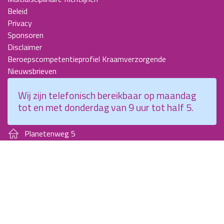
Beleid
Privacy
Sponsoren
Disclaimer
Beroepscompetentieprofiel Kraamverzorgende
Nieuwsbrieven
KCKZ-specials
Wij zijn telefonisch bereikbaar op maandag
Jaarverslagen
tot en met donderdag van 9 uur tot half 5.
Contact
Planetenweg 5
2132 HN, Hoofddorp
088 - 0076300
info@kenniscentrumkraamzorg.nl
Instagram
Facebook