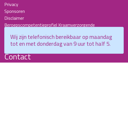
Privacy
Sponsoren
Disclaimer
Beroepscompetentieprofiel Kraamverzorgende
Nieuwsbrieven
Wij zijn telefonisch bereikbaar op maandag
KCKZ-specials
tot en met donderdag van 9 uur tot half 5.
Jaarverslagen
Contact
Planetenweg 5
2132 HN, Hoofddorp
088 - 0076300
info@kenniscentrumkraamzorg.nl
Instagram
Facebook
Wij zijn telefonisch bereikbaar op maandag tot en met
donderdag van 9 uur tot half 5.