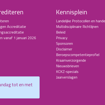
rediteren
Kennisplein
iteren
Landelijke Protocollen en hande
gen Accreditatie
Multidisciplinaire Richtlijnen
ingsaccreditatie
Beleid
en vanaf 1 januari 2026
Privacy
Sponsoren
Disclaimer
Beroepscompetentieprofiel
Kraamverzorgende
Nieuwsbrieven
KCKZ-specials
Jaarverslagen
aandag tot en met