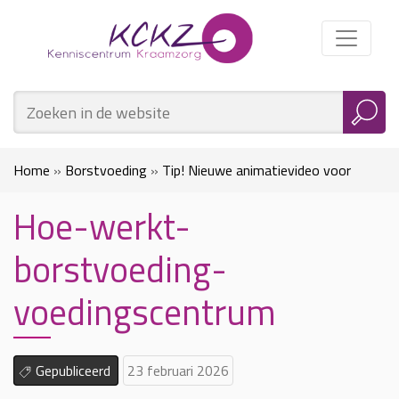
Home
»
Borstvoeding
»
Tip! Nieuwe animatievideo voor
Hoe-werkt-
cliënten over borstvoeding
»
Hoe-werkt-borstvoeding-
borstvoeding-
voedingscentrum
voedingscentrum
Gepubliceerd
23 februari 2026