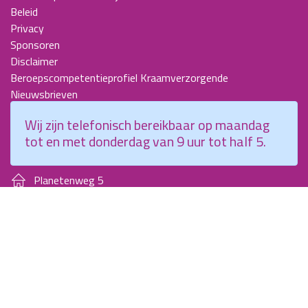
Beleid
Privacy
Sponsoren
Disclaimer
Beroepscompetentieprofiel Kraamverzorgende
Nieuwsbrieven
KCKZ-specials
Wij zijn telefonisch bereikbaar op maandag
Jaarverslagen
tot en met donderdag van 9 uur tot half 5.
Contact
Planetenweg 5
2132 HN, Hoofddorp
088 - 0076300
info@kenniscentrumkraamzorg.nl
Instagram
Facebook
Wij zijn telefonisch bereikbaar op maandag tot en met