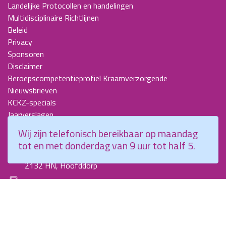
Landelijke Protocollen en handelingen
Multidisciplinaire Richtlijnen
Beleid
Privacy
Sponsoren
Disclaimer
Beroepscompetentieprofiel Kraamverzorgende
Nieuwsbrieven
KCKZ-specials
Jaarverslagen
Contact
Wij zijn telefonisch bereikbaar op maandag
tot en met donderdag van 9 uur tot half 5.
Planetenweg 5
2132 HN, Hoofddorp
088 - 0076300
info@kenniscentrumkraamzorg.nl
Instagram