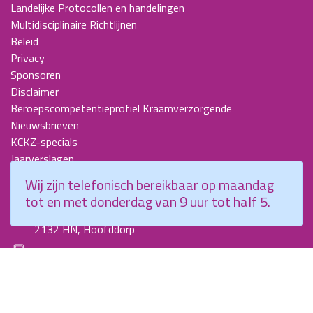
Landelijke Protocollen en handelingen
Multidisciplinaire Richtlijnen
Beleid
Privacy
Sponsoren
Disclaimer
Beroepscompetentieprofiel Kraamverzorgende
Nieuwsbrieven
KCKZ-specials
Jaarverslagen
Contact
Wij zijn telefonisch bereikbaar op maandag
tot en met donderdag van 9 uur tot half 5.
Planetenweg 5
2132 HN, Hoofddorp
088 - 0076300
info@kenniscentrumkraamzorg.nl
Instagram