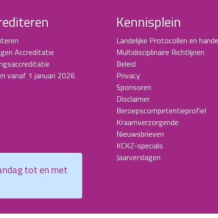
rediteren
Kennisplein
iteren
Landelijke Protocollen en hande
gen Accreditatie
Multidisciplinaire Richtlijnen
ingsaccreditatie
Beleid
en vanaf 1 januari 2026
Privacy
Sponsoren
Disclaimer
Beroepscompetentieprofiel
Kraamverzorgende
Nieuwsbrieven
KCKZ-specials
Jaarverslagen
aandag tot en met