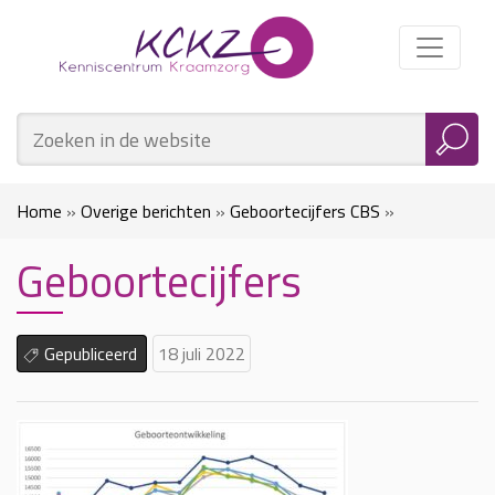
Home
»
Overige berichten
»
Geboortecijfers CBS
»
Geboortecijfers
Geboortecijfers
Gepubliceerd
18 juli 2022