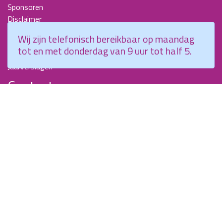
Sponsoren
Disclaimer
Beroepscompetentieprofiel Kraamverzorgende
Wij zijn telefonisch bereikbaar op maandag
Nieuwsbrieven
tot en met donderdag van 9 uur tot half 5.
KCKZ-specials
Jaarverslagen
Contact
Planetenweg 5
2132 HN, Hoofddorp
088 - 0076300
info@kenniscentrumkraamzorg.nl
Instagram
Facebook
Wij zijn telefonisch bereikbaar op maandag tot en met
donderdag van 9 uur tot half 5.