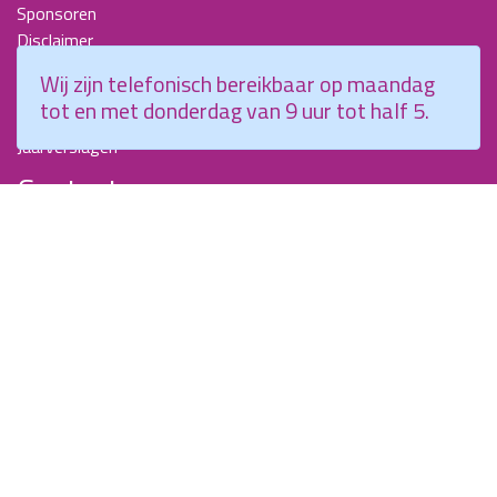
Sponsoren
Disclaimer
Beroepscompetentieprofiel Kraamverzorgende
Wij zijn telefonisch bereikbaar op maandag
Nieuwsbrieven
tot en met donderdag van 9 uur tot half 5.
KCKZ-specials
Jaarverslagen
Contact
Planetenweg 5
2132 HN, Hoofddorp
088 - 0076300
info@kenniscentrumkraamzorg.nl
Instagram
Facebook
Wij zijn telefonisch bereikbaar op maandag tot en met
donderdag van 9 uur tot half 5.