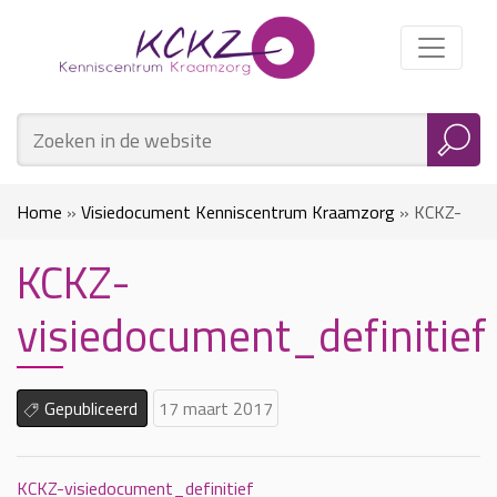
Home
»
Visiedocument Kenniscentrum Kraamzorg
»
KCKZ-
KCKZ-
visiedocument_definitief
visiedocument_definitief
Gepubliceerd
17 maart 2017
KCKZ-visiedocument_definitief