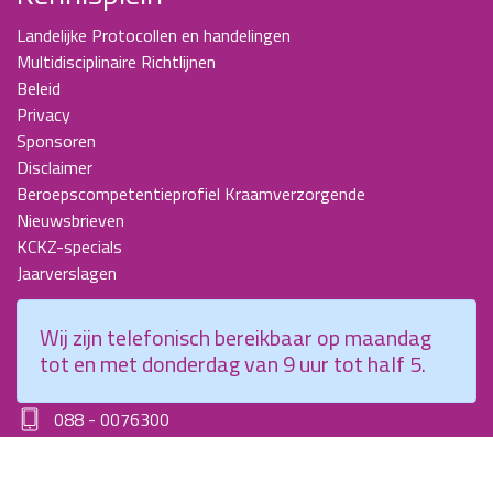
Landelijke Protocollen en handelingen
Multidisciplinaire Richtlijnen
Beleid
Privacy
Sponsoren
Disclaimer
Beroepscompetentieprofiel Kraamverzorgende
Nieuwsbrieven
KCKZ-specials
Jaarverslagen
Contact
Wij zijn telefonisch bereikbaar op maandag
Planetenweg 5
tot en met donderdag van 9 uur tot half 5.
2132 HN, Hoofddorp
088 - 0076300
info@kenniscentrumkraamzorg.nl
Instagram