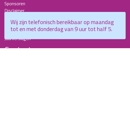
Sponsoren
Disclaimer
Beroepscompetentieprofiel Kraamverzorgende
Wij zijn telefonisch bereikbaar op maandag
Nieuwsbrieven
tot en met donderdag van 9 uur tot half 5.
KCKZ-specials
Jaarverslagen
Contact
Planetenweg 5
2132 HN, Hoofddorp
088 - 0076300
info@kenniscentrumkraamzorg.nl
Instagram
Facebook
Wij zijn telefonisch bereikbaar op maandag tot en met
donderdag van 9 uur tot half 5.