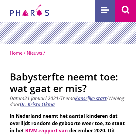
Home
/
Nieuws
/
Babysterfte neemt toe:
wat gaat er mis?
Datum
21 januari 2021
Thema
Kansrijke start
Weblog
door
Dr. Krista Okma
In Nederland neemt het aantal kinderen dat
overlijdt rondom de geboorte weer toe, zo staat
in het
RIVM-rapport van
december 2020. Dit